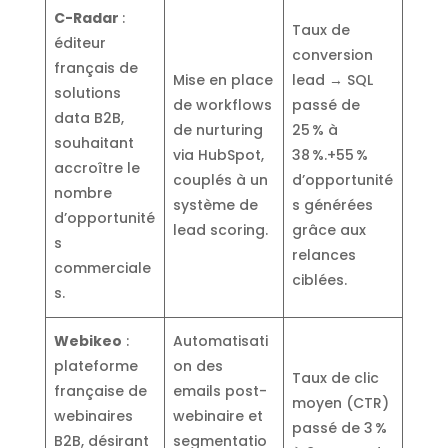
C-Radar
:
Taux de
éditeur
conversion
français de
Mise en place
lead → SQL
solutions
de workflows
passé de
data B2B,
de nurturing
25 % à
souhaitant
via HubSpot,
38 %.+55 %
accroître le
couplés à un
d’opportunité
nombre
système de
s générées
d’opportunité
lead scoring.
grâce aux
s
relances
commerciale
ciblées.
s.
Webikeo
:
Automatisati
plateforme
on des
Taux de clic
française de
emails post-
moyen (CTR)
webinaires
webinaire et
passé de 3 %
B2B, désirant
segmentatio